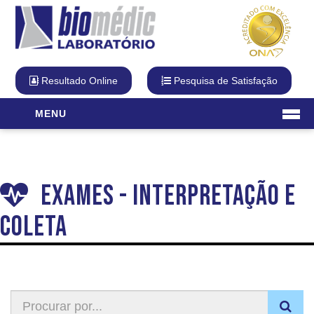
Resultado Online
Pesquisa de Satisfação
MENU
Laboratório
O Laboratório
Exames - Interpretação e
Diferencial Biomédic
Qualidade
Coleta
Cartão Fidelidade
Visita Virtual
Unidades
Exames