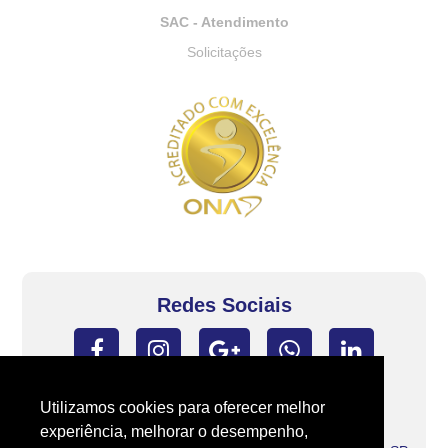
SAC - Atendimento
Solicitações
Redes Sociais
Utilizamos cookies para oferecer melhor
LABORATORIO BIOMEDIC LTDA. | CNPJ:
59.855.742/0001-41
experiência, melhorar o desempenho,