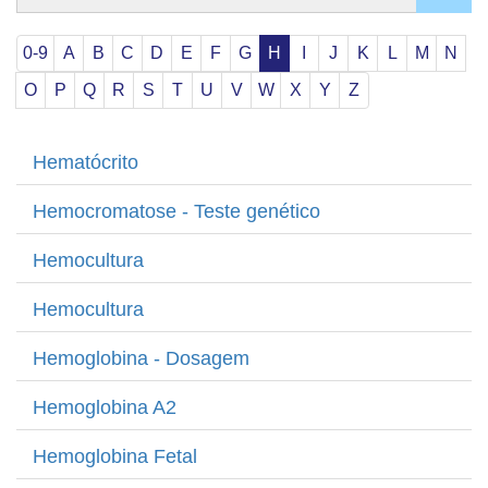
Dúvidas
Orientações sobre Coletas
0-9
A
B
C
D
E
F
G
H
I
J
K
L
M
N
Coleta em Domicílio
O
P
Q
R
S
T
U
V
W
X
Y
Z
DNA
Sexagem Fetal
Hematócrito
Teste do Pezinho
Interpretação e Coletas
Hemocromatose - Teste genético
Labkids
Hemocultura
Convênios
Hemocultura
Trabalhe Conosco
Hemoglobina - Dosagem
Hemoglobina A2
Hemoglobina Fetal