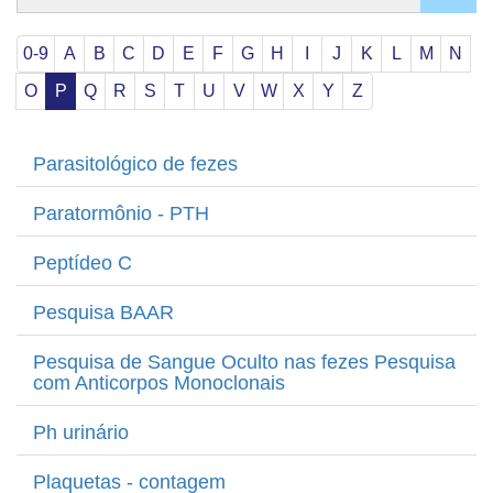
Dúvidas
Orientações sobre Coletas
0-9
A
B
C
D
E
F
G
H
I
J
K
L
M
N
Coleta em Domicílio
O
P
Q
R
S
T
U
V
W
X
Y
Z
DNA
Sexagem Fetal
Parasitológico de fezes
Teste do Pezinho
Interpretação e Coletas
Paratormônio - PTH
Labkids
Peptídeo C
Convênios
Pesquisa BAAR
Trabalhe Conosco
Pesquisa de Sangue Oculto nas fezes Pesquisa
com Anticorpos Monoclonais
Ph urinário
Plaquetas - contagem