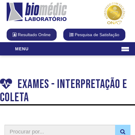
Resultado Online
Pesquisa de Satisfação
MENU
Laboratório
O Laboratório
Exames - Interpretação e
Diferencial Biomédic
Qualidade
Coleta
Cartão Fidelidade
Visita Virtual
Unidades
Exames