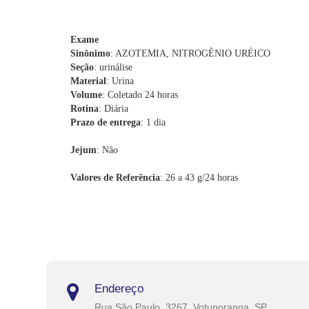
Exame
Sinônimo
: AZOTEMIA, NITROGÊNIO URÉICO
Seção
: urinálise
Material
: Urina
Volume
: Coletado 24 horas
Rotina
: Diária
Prazo de entrega
: 1 dia
Jejum
: Não
Valores de Referência
: 26 a 43 g/24 horas
Endereço
Rua São Paulo, 3267, Votuporanga, SP