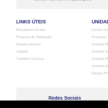
LINKS ÚTEIS
UNIDA
Resultados On-line
Central V
Pesquisa de Satisfação
Pozzobon 
Nossas Notícias
Unidade M
Labkids
Unidade Va
Trabalhe Conosco
Unidade N
Unidade A
Espaço Pr
Redes Sociais