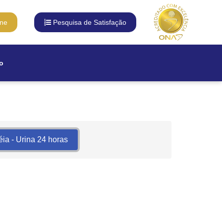
ine
Pesquisa de Satisfação
o
éia - Urina 24 horas