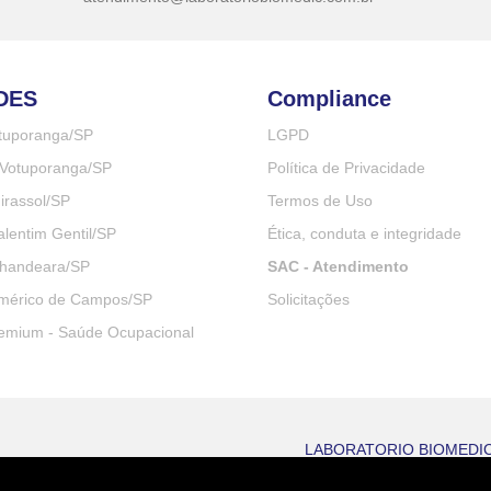
DES
Compliance
otuporanga/SP
LGPD
Votuporanga/SP
Política de Privacidade
irassol/SP
Termos de Uso
lentim Gentil/SP
Ética, conduta e integridade
handeara/SP
SAC - Atendimento
mérico de Campos/SP
Solicitações
emium - Saúde Ocupacional
LABORATORIO BIOMEDIC L
Rua São Paulo, 3267, 