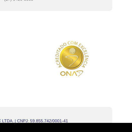
TDA. | CNPJ: 59.855.742/0001-41
CEP 15500-010 – Votuporanga, SP