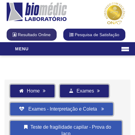
Resultado Online
Pesquisa de Satisfação
MENU
Laboratório
O Laboratório
Diferencial Biomédic
Qualidade
Home
Exames
Cartão Fidelidade
Visita Virtual
Exames - Interpretação e Coleta
Unidades
Exames
Teste de fragilidade capilar - Prova do
laço