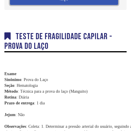
Dúvidas
Orientações sobre Coletas
Coleta em Domicílio
DNA
Teste de fragilidade capilar -
Sexagem Fetal
Prova do laço
Teste do Pezinho
Interpretação e Coletas
Labkids
Exame
Convênios
Sinônimo
: Prova do Laço
Seção
: Hematologia
Trabalhe Conosco
Método
: Técnica para a prova do laço (Manguito)
Rotina
: Diária
Prazo de entrega
: 1 dia
Jejum
: Nâo
Observações
: Coleta: 1. Determinar a pressão arterial do usuário, seguind