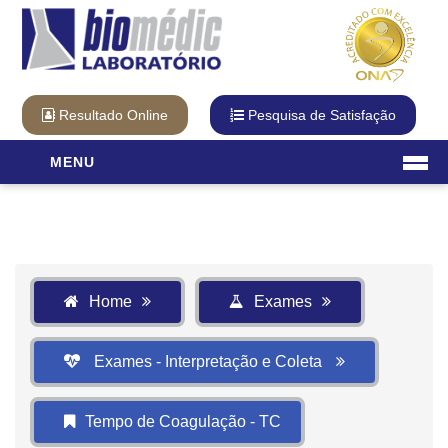
Resultado Online
Pesquisa de Satisfação
MENU
Laboratório
O Laboratório
Diferencial Biomédic
Qualidade
Home
Exames
Cartão Fidelidade
Visita Virtual
Exames - Interpretação e Coleta
Unidades
Exames
Tempo de Coagulação - TC