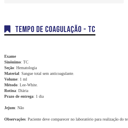
Dúvidas
Orientações sobre Coletas
Coleta em Domicílio
Tempo de Coagulação - TC
DNA
Sexagem Fetal
Teste do Pezinho
Interpretação e Coletas
Exame
Sinônimo
: TC
Labkids
Seção
: Hematologia
Material
: Sangue total sem anticoagulante.
Convênios
Volume
: 1 ml
Método
: Lee-White.
Trabalhe Conosco
Rotina
: Diária
Prazo de entrega
: 1 dia
Jejum
: Não
Observações
: Paciente deve comparecer no laboratório para realização do te