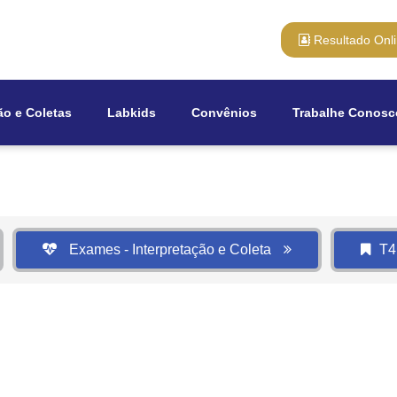
Resultado Onl
ão e Coletas
Labkids
Convênios
Trabalhe Conosc
Exames - Interpretação e Coleta
T4