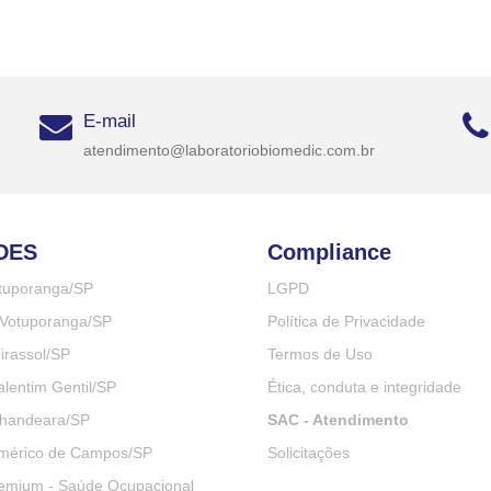
E-mail
atendimento@laboratoriobiomedic.com.br
DES
Compliance
otuporanga/SP
LGPD
Votuporanga/SP
Política de Privacidade
irassol/SP
Termos de Uso
lentim Gentil/SP
Ética, conduta e integridade
handeara/SP
SAC - Atendimento
mérico de Campos/SP
Solicitações
emium - Saúde Ocupacional