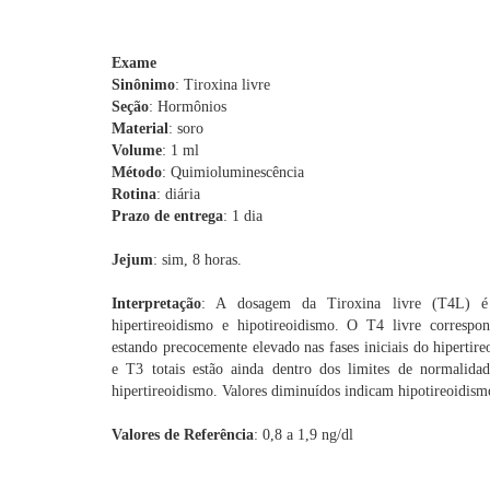
Exame
Sinônimo
: Tiroxina livre
Seção
: Hormônios
Material
: soro
Volume
: 1 ml
Método
: Quimioluminescência
Rotina
: diária
Prazo de entrega
: 1 dia
Jejum
: sim, 8 horas.
Interpretação
: A dosagem da Tiroxina livre (T4L) é 
hipertireoidismo e hipotireoidismo. O T4 livre corresp
estando precocemente elevado nas fases iniciais do hipertir
e T3 totais estão ainda dentro dos limites de normalida
hipertireoidismo. Valores diminuídos indicam hipotireoidism
Valores de Referência
: 0,8 a 1,9 ng/dl