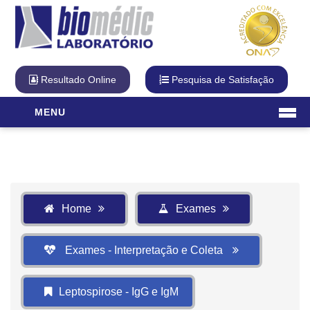
Resultado Online
Pesquisa de Satisfação
MENU
Laboratório
O Laboratório
Diferencial Biomédic
Qualidade
Home
Exames
Cartão Fidelidade
Visita Virtual
Exames - Interpretação e Coleta
Unidades
Exames
Leptospirose - IgG e IgM