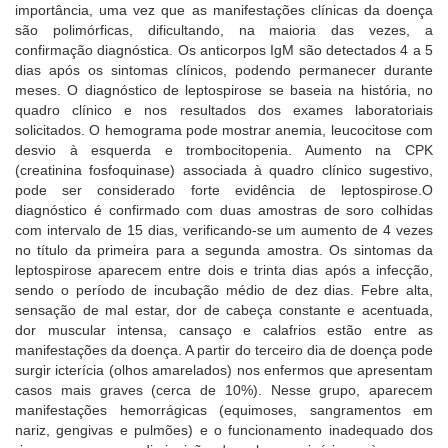
importância, uma vez que as manifestações clínicas da doença
são polimórficas, dificultando, na maioria das vezes, a
confirmação diagnóstica. Os anticorpos IgM são detectados 4 a 5
dias após os sintomas clínicos, podendo permanecer durante
meses. O diagnóstico de leptospirose se baseia na história, no
quadro clínico e nos resultados dos exames laboratoriais
solicitados. O hemograma pode mostrar anemia, leucocitose com
desvio à esquerda e trombocitopenia. Aumento na CPK
(creatinina fosfoquinase) associada à quadro clínico sugestivo,
pode ser considerado forte evidência de leptospirose.O
diagnóstico é confirmado com duas amostras de soro colhidas
com intervalo de 15 dias, verificando-se um aumento de 4 vezes
no título da primeira para a segunda amostra. Os sintomas da
leptospirose aparecem entre dois e trinta dias após a infecção,
sendo o período de incubação médio de dez dias. Febre alta,
sensação de mal estar, dor de cabeça constante e acentuada,
dor muscular intensa, cansaço e calafrios estão entre as
manifestações da doença. A partir do terceiro dia de doença pode
surgir icterícia (olhos amarelados) nos enfermos que apresentam
casos mais graves (cerca de 10%). Nesse grupo, aparecem
manifestações hemorrágicas (equimoses, sangramentos em
nariz, gengivas e pulmões) e o funcionamento inadequado dos