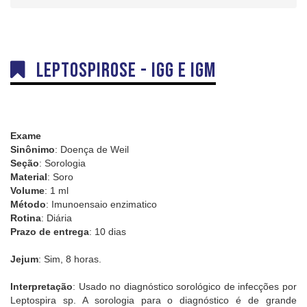
Dúvidas
Orientações sobre Coletas
Coleta em Domicílio
Leptospirose - IgG e IgM
DNA
Sexagem Fetal
Teste do Pezinho
Interpretação e Coletas
Exame
Sinônimo
: Doença de Weil
Labkids
Seção
: Sorologia
Material
: Soro
Convênios
Volume
: 1 ml
Método
: Imunoensaio enzimatico
Trabalhe Conosco
Rotina
: Diária
Prazo de entrega
: 10 dias
Jejum
: Sim, 8 horas.
Interpretação
: Usado no diagnóstico sorológico de infecções por
Leptospira sp. A sorologia para o diagnóstico é de grande