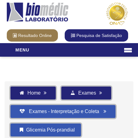
Resultado Online
Pesquisa de Satisfação
MENU
Laboratório
O Laboratório
Diferencial Biomédic
Qualidade
Home
Exames
Cartão Fidelidade
Visita Virtual
Exames - Interpretação e Coleta
Unidades
Exames
Glicemia Pós-prandial