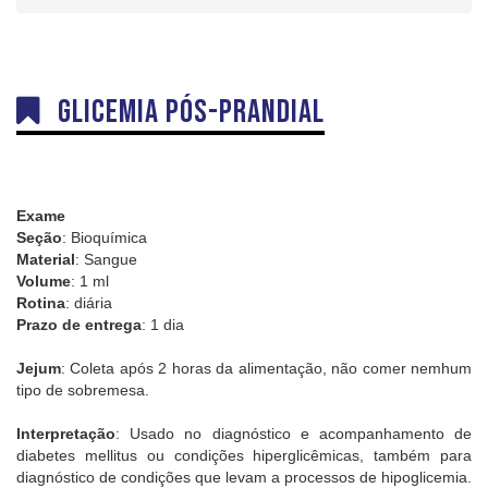
Dúvidas
Orientações sobre Coletas
Coleta em Domicílio
Glicemia Pós-prandial
DNA
Sexagem Fetal
Teste do Pezinho
Interpretação e Coletas
Exame
Seção
: Bioquímica
Labkids
Material
: Sangue
Volume
: 1 ml
Convênios
Rotina
: diária
Prazo de entrega
: 1 dia
Trabalhe Conosco
Jejum
: Coleta após 2 horas da alimentação, não comer nemhum
tipo de sobremesa.
Interpretação
: Usado no diagnóstico e acompanhamento de
diabetes mellitus ou condições hiperglicêmicas, também para
diagnóstico de condições que levam a processos de hipoglicemia.