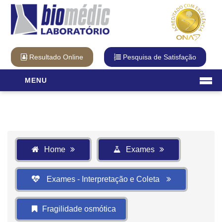
Resultado Online
Pesquisa de Satisfação
MENU
Laboratório
O Laboratório
Diferencial Biomédic
Qualidade
Home
Exames
Cartão Fidelidade
Visita Virtual
Exames - Interpretação e Coleta
Unidades
Exames
Fragilidade osmótica