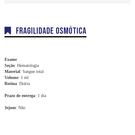
Dúvidas
Orientações sobre Coletas
Coleta em Domicílio
Fragilidade osmótica
DNA
Sexagem Fetal
Teste do Pezinho
Interpretação e Coletas
Exame
Seção
: Hematologia
Labkids
Material
: Sangue total
Volume
: 1 ml
Convênios
Rotina
: Diária
Trabalhe Conosco
Prazo de entrega
: 1 dia
Jejum
: Não