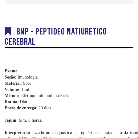
Dúvidas
Orientações sobre Coletas
Coleta em Domicílio
BNP - Peptideo Natiuretico
DNA
Cerebral
Sexagem Fetal
Teste do Pezinho
Interpretação e Coletas
Labkids
Exame
Seção
: Imunologia
Convênios
Material
: Soro
Volume
: 1 ml
Trabalhe Conosco
Método
: Eletroquimioluminescência
Rotina
: Diária
Prazo de entrega
: 20 dias
Jejum
: Sim, 8 horas.
Interpretação
: Usado no diagnóstico , prognóstico e tratamento da insuf