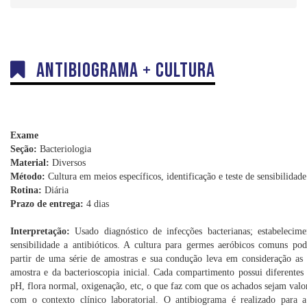
Dúvidas
Orientações sobre Coletas
Coleta em Domicílio
Antibiograma + Cultura
DNA
Sexagem Fetal
Teste do Pezinho
Interpretação e Coletas
Exame
Seção:
Bacteriologia
Labkids
Material:
Diversos
Método:
Cultura em meios específicos, identificação e teste de sensibilidade 
Convênios
Rotina:
Diária
Prazo de entrega:
4 dias
Trabalhe Conosco
Interpretação:
Usado diagnóstico de infecções bacterianas; estabelecime
sensibilidade a antibióticos. A cultura para germes aeróbicos comuns pod
partir de uma série de amostras e sua condução leva em consideração as c
amostra e da bacterioscopia inicial. Cada compartimento possui diferentes c
pH, flora normal, oxigenação, etc, o que faz com que os achados sejam valo
com o contexto clínico laboratorial. O antibiograma é realizado para a 