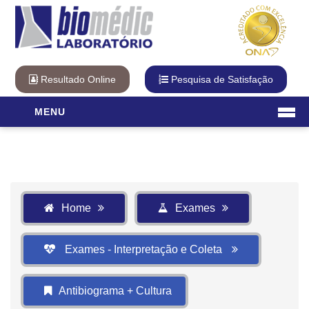
Resultado Online
Pesquisa de Satisfação
MENU
Laboratório
O Laboratório
Diferencial Biomédic
Qualidade
Home
Exames
Cartão Fidelidade
Visita Virtual
Exames - Interpretação e Coleta
Unidades
Exames
Antibiograma + Cultura