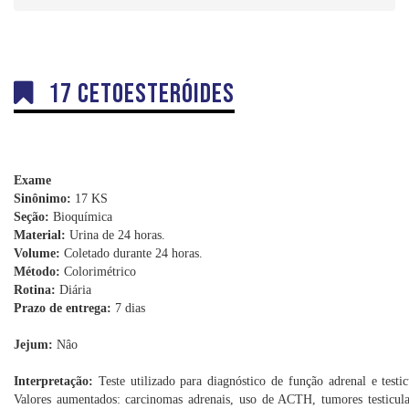
Dúvidas
Orientações sobre Coletas
Coleta em Domicílio
17 Cetoesteróides
DNA
Sexagem Fetal
Teste do Pezinho
Interpretação e Coletas
Exame
Sinônimo:
17 KS
Labkids
Seção:
Bioquímica
Material:
Urina de 24 horas.
Convênios
Volume:
Coletado durante 24 horas.
Método:
Colorimétrico
Trabalhe Conosco
Rotina:
Diária
Prazo de entrega:
7 dias
Jejum:
Nâo
Interpretação:
Teste utilizado para diagnóstico de função adrenal e test
Valores aumentados: carcinomas adrenais, uso de ACTH, tumores testicula