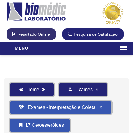
Resultado Online
Pesquisa de Satisfação
MENU
Laboratório
O Laboratório
Diferencial Biomédic
Qualidade
Home
Exames
Cartão Fidelidade
Visita Virtual
Exames - Interpretação e Coleta
Unidades
Exames
17 Cetoesteróides